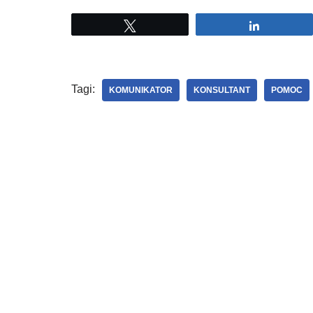
Tweetuj
Udostępni
Tagi:
KOMUNIKATOR
KONSULTANT
POMOC