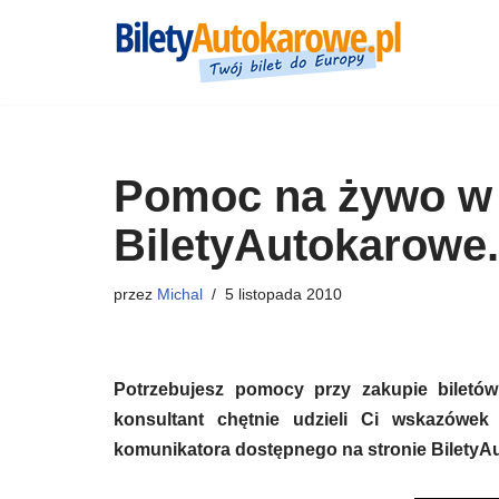
Przejdź
do
treści
Pomoc na żywo w 
BiletyAutokarowe.
przez
Michal
5 listopada 2010
Potrzebujesz pomocy przy zakupie biletó
konsultant chętnie udzieli Ci wskazówe
komunikatora dostępnego na stronie BiletyAu