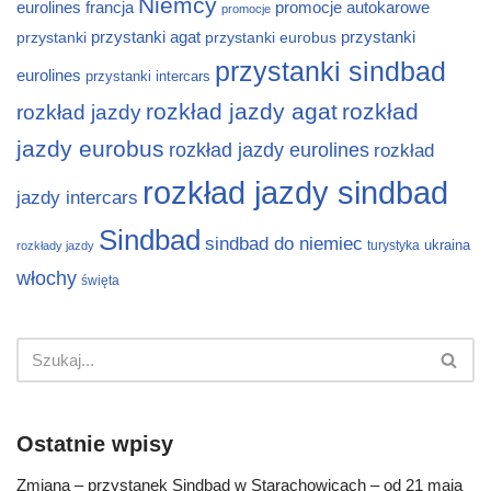
Niemcy
eurolines
francja
promocje autokarowe
promocje
przystanki
przystanki agat
przystanki eurobus
przystanki
przystanki sindbad
eurolines
przystanki intercars
rozkład jazdy agat
rozkład
rozkład jazdy
jazdy eurobus
rozkład jazdy eurolines
rozkład
rozkład jazdy sindbad
jazdy intercars
Sindbad
sindbad do niemiec
ukraina
turystyka
rozkłady jazdy
włochy
święta
Ostatnie wpisy
Zmiana – przystanek Sindbad w Starachowicach – od 21 maja