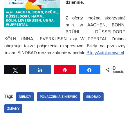
dziennie.
Z oferty można skorzystać
m.in. w AACHEN, BONN,
BRÜHL, DÜSSELDORF,
KÖLN, UNNA, LEVERKUSEN czy WUPPERTAL. Zmiana
obejmuje także połączenia ekspresowe. Bilety na przejazdy
liniami SINDBAD można zakupić w portalu
BiletyAutokarowe.pl
.
0
Tweetuj
Udostępnij
Przypnij
Udostępnij
UDOSTĘPNIEŃ
Tagi:
NIEMCY
POŁĄCZENIA Z NIEMIEC
SINDBAD
ZMIANY