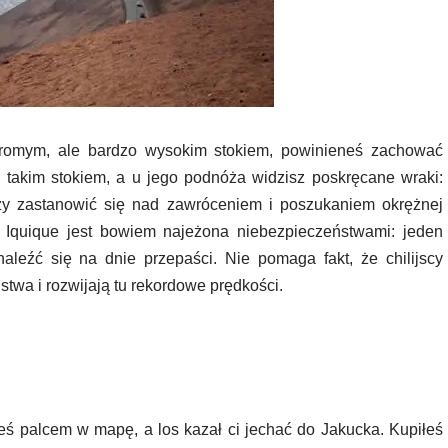
stromym, ale bardzo wysokim stokiem, powinieneś zachować
 takim stokiem, a u jego podnóża widzisz poskręcane wraki:
y zastanowić się nad zawróceniem i poszukaniem okrężnej
do Iquique jest bowiem najeżona niebezpieczeństwami: jeden
aleźć się na dnie przepaści. Nie pomaga fakt, że chilijscy
stwa i rozwijają tu rekordowe prędkości.
ś palcem w mapę, a los kazał ci jechać do Jakucka. Kupiłeś