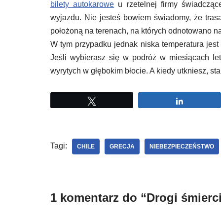
bilety autokarowe
u rzetelnej firmy świadcząc
wyjazdu. Nie jesteś bowiem świadomy, że tras
położoną na terenach, na których odnotowano najn
W tym przypadku jednak niska temperatura jest 
Jeśli wybierasz się w podróż w miesiącach let
wyrytych w głębokim błocie. A kiedy utkniesz, 
Tweetuj
Udostępni
Tagi:
CHILE
GRECJA
NIEBEZPIECZEŃSTWO
1 komentarz do “Drogi śmierci,