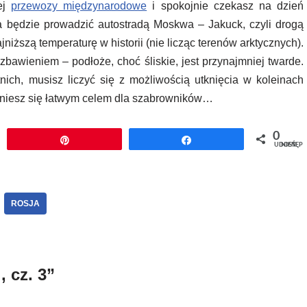
ej
przewozy międzynarodowe
i spokojnie czekasz na dzień
a będzie prowadzić autostradą Moskwa – Jakuck, czyli drogą
iższą temperaturę w historii (nie licząc terenów arktycznych).
zbawieniem – podłoże, choć śliskie, jest przynajmniej twarde.
nich, musisz liczyć się z możliwością utknięcia w koleinach
staniesz się łatwym celem dla szabrowników…
0
j
Przypnij
Udostępnij
UDOSTĘPNIEŃ
ROSJA
 cz. 3”