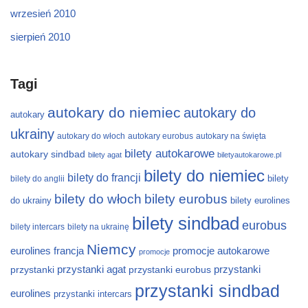
wrzesień 2010
sierpień 2010
Tagi
autokary do niemiec
autokary do
autokary
ukrainy
autokary do włoch
autokary eurobus
autokary na święta
bilety autokarowe
autokary sindbad
bilety agat
biletyautokarowe.pl
bilety do niemiec
bilety do francji
bilety
bilety do anglii
bilety do włoch
bilety eurobus
do ukrainy
bilety eurolines
bilety sindbad
eurobus
bilety intercars
bilety na ukrainę
Niemcy
eurolines
francja
promocje autokarowe
promocje
przystanki
przystanki agat
przystanki eurobus
przystanki
przystanki sindbad
eurolines
przystanki intercars