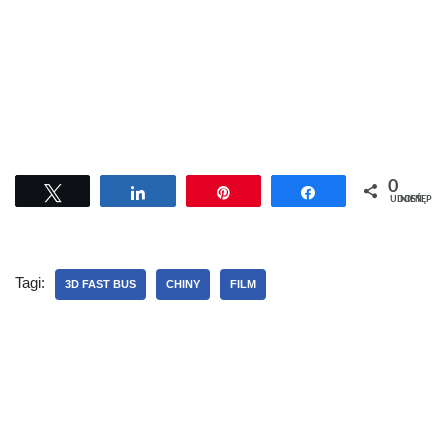
0
Tweetuj
Udostępnij
Przypnij
Udostępnij
UDOSTĘPNIEŃ
Tagi:
3D FAST BUS
CHINY
FILM