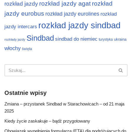
rozkład jazdy agat
rozkład
rozkład jazdy
jazdy eurobus
rozkład jazdy eurolines
rozkład
rozkład jazdy sindbad
jazdy intercars
Sindbad
sindbad do niemiec
ukraina
turystyka
rozkłady jazdy
włochy
święta
Ostatnie wpisy
Zmiana – przystanek Sindbad w Starachowicach – od 21 maja
2025
Kiedy życie zaskakuje – bądź przygotowany
Obowiązek wypełnienia formularza (ETA) dla podróżujących do