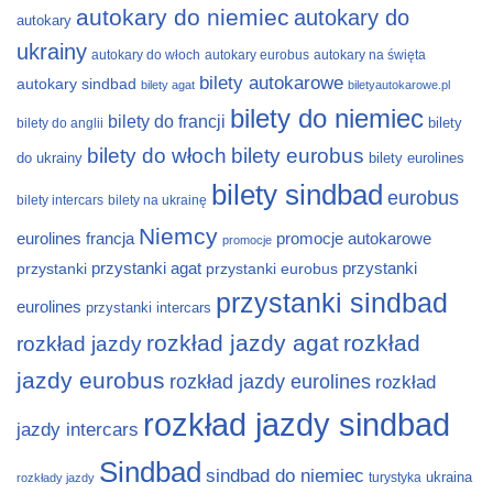
autokary do niemiec
autokary do
autokary
ukrainy
autokary do włoch
autokary eurobus
autokary na święta
bilety autokarowe
autokary sindbad
bilety agat
biletyautokarowe.pl
bilety do niemiec
bilety do francji
bilety
bilety do anglii
bilety do włoch
bilety eurobus
do ukrainy
bilety eurolines
bilety sindbad
eurobus
bilety intercars
bilety na ukrainę
Niemcy
eurolines
francja
promocje autokarowe
promocje
przystanki
przystanki agat
przystanki eurobus
przystanki
przystanki sindbad
eurolines
przystanki intercars
rozkład jazdy agat
rozkład
rozkład jazdy
jazdy eurobus
rozkład jazdy eurolines
rozkład
rozkład jazdy sindbad
jazdy intercars
Sindbad
sindbad do niemiec
ukraina
turystyka
rozkłady jazdy