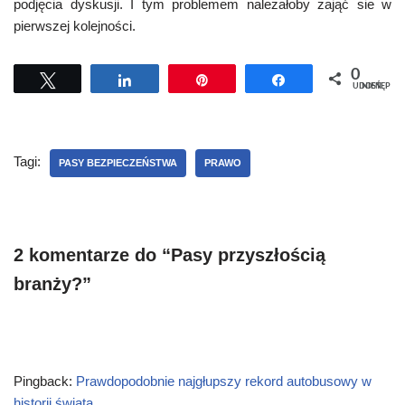
podjęcia dyskusji. I tym problemem należałoby zająć sie w
pierwszej kolejności.
0
Tweetuj
Udostępnij
Przypnij
Udostępnij
UDOSTĘPNIEŃ
Tagi:
PASY BEZPIECZEŃSTWA
PRAWO
2 komentarze do “Pasy przyszłością
branży?”
Pingback:
Prawdopodobnie najgłupszy rekord autobusowy w
historii świata