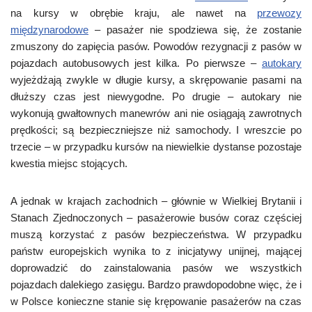
na kursy w obrębie kraju, ale nawet na
przewozy
międzynarodowe
– pasażer nie spodziewa się, że zostanie
zmuszony do zapięcia pasów. Powodów rezygnacji z pasów w
pojazdach autobusowych jest kilka. Po pierwsze –
autokary
wyjeżdżają zwykle w długie kursy, a skrępowanie pasami na
dłuższy czas jest niewygodne. Po drugie – autokary nie
wykonują gwałtownych manewrów ani nie osiągają zawrotnych
prędkości; są bezpieczniejsze niż samochody. I wreszcie po
trzecie – w przypadku kursów na niewielkie dystanse pozostaje
kwestia miejsc stojących.
A jednak w krajach zachodnich – głównie w Wielkiej Brytanii i
Stanach Zjednoczonych – pasażerowie busów coraz częściej
muszą korzystać z pasów bezpieczeństwa. W przypadku
państw europejskich wynika to z inicjatywy unijnej, mającej
doprowadzić do zainstalowania pasów we wszystkich
pojazdach dalekiego zasięgu. Bardzo prawdopodobne więc, że i
w Polsce konieczne stanie się krępowanie pasażerów na czas