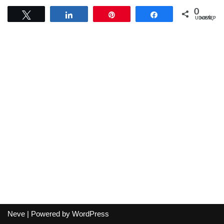
0
Tweetuj
Udostępnij
Przypnij
Udostępnij
UDOSTĘPNIEŃ
Neve
| Powered by
WordPress