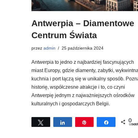
Antwerpia – Diamentowe
Centrum Świata
przez
admin
25 października 2024
Antwerpia to jedno z najbardziej fascynujących
miast Europy, gdzie diamenty, zabytki, wykwintn
kuchnia i port łączą się w unikalny sposób. Pozn
historię, współczesne atrakcje i to, co czyni
Antwerpię jednym z najważniejszych ośrodków
kulturalnych i gospodarczych Belgii.
0
Tweetuj
Udostępnij
Przypnij
Udostępnij
UDOSTĘPNI